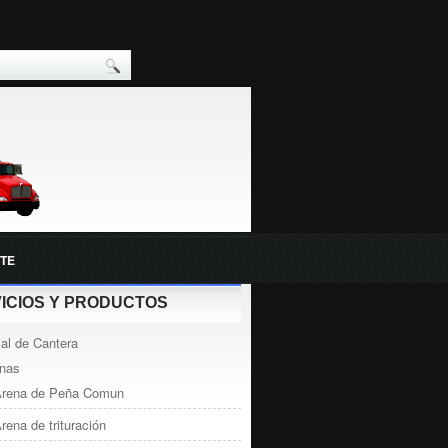
TE
ICIOS Y PRODUCTOS
ial de Cantera
nas
rena de Peña Comun
rena de trituración