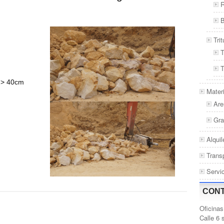
B
Tri
T
T
 > 40cm
Materi
Are
Gra
Alquil
Trans
Servi
CON
Oficinas
Calle 6 