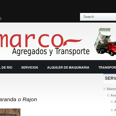
O
 DE RIO
SERVICIOS
ALQUILER DE MAQUINARIA
TRANSPOR
SERV
Mater
Are
aranda o Rajon
A
A