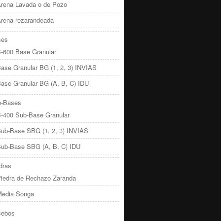
rena Lavada o de Pozo
rena rezarandeada
ses
-600 Base Granular
ase Granular BG (1, 2, 3) INVIAS
ase Granular BG (A, B, C) IDU
b-Bases
-400 Sub-Base Granular
ub-Base SBG (1, 2, 3) INVIAS
ub-Base SBG (A, B, C) IDU
dras
iedra de Rechazo Zaranda
edia Songa
cebos