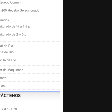
Recebo Común
-200 Recebo Seleccionado
turados
riturado de ¾ a 1½ p
riturado de 2 – 6 p
al de Rio
na de Rio
villa de Rio
er de Maquinaria
porte
cios
TÁCTENOS
sur #73 a 70