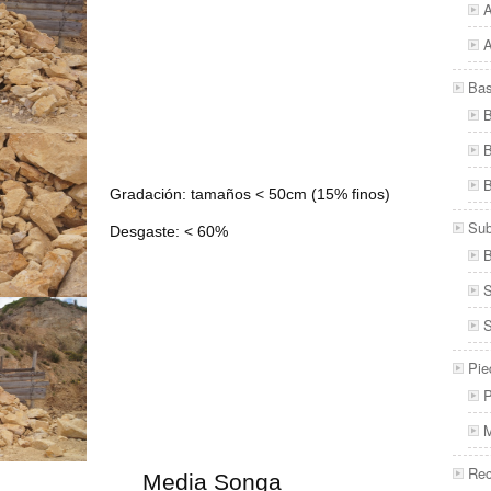
A
A
Ba
B
B
B
Gradación: tamaños < 50cm (15% finos)
Su
Desgaste: < 60%
B
S
S
Pie
P
M
Re
Media Songa